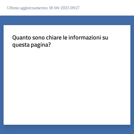
Ultimo aggiornamento
:
18-04-2025 09:27
Orari
uffici
Quanto sono chiare le informazioni su
Segnalazioni
questa pagina?
Tutti
Valuta da 1 a 5 stelle
gli
argomenti
Seguici
su