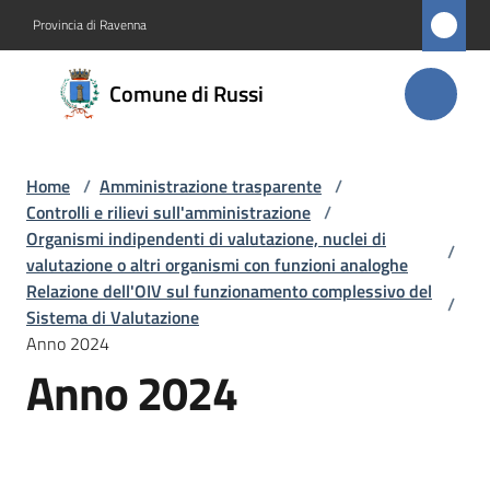
Vai al contenuto
Vai alla navigazione
Vai al footer
Provincia di Ravenna
Comune
Comune di Russi
di Russi
Home
/
Amministrazione trasparente
/
Amministrazione
Controlli e rilievi sull'amministrazione
/
Menu selezionato
Organismi indipendenti di valutazione, nuclei di
/
Novità
valutazione o altri organismi con funzioni analoghe
Relazione dell'OIV sul funzionamento complessivo del
/
Sistema di Valutazione
Servizi
Anno 2024
Anno 2024
Vivere
Russi