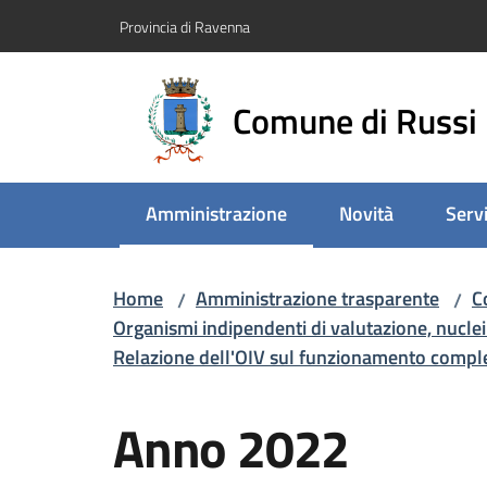
Vai al contenuto
Vai alla navigazione
Vai al footer
Provincia di Ravenna
Comune di Russi
Amministrazione
Novità
Servi
Menu selezionato
Home
Amministrazione trasparente
C
/
/
Organismi indipendenti di valutazione, nuclei
Relazione dell'OIV sul funzionamento comple
Anno 2022