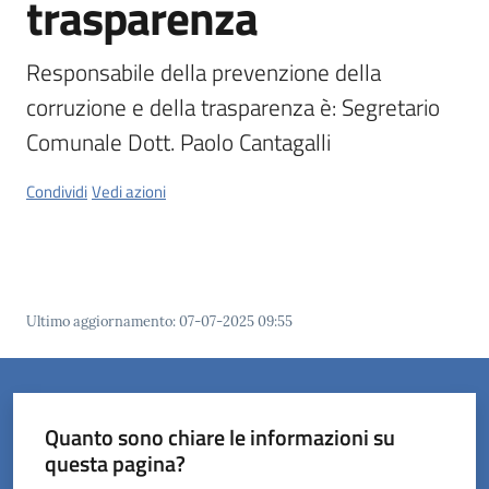
trasparenza
Orari
Responsabile della prevenzione della 
uffici
corruzione e della trasparenza è: Segretario 
Comunale Dott. Paolo Cantagalli
Segnalazioni
Condividi
Vedi azioni
Tutti
gli
argomenti
Ultimo aggiornamento
:
07-07-2025 09:55
Seguici
su
Quanto sono chiare le informazioni su
questa pagina?