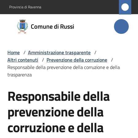
Vai al contenuto
Vai alla navigazione
Vai al footer
Provincia di Ravenna
Comune
Comune di Russi
di Russi
Home
/
Amministrazione trasparente
/
Amministrazione
Altri contenuti
/
Prevenzione della corruzione
/
Menu selezionato
Responsabile della prevenzione della corruzione e della
Novità
trasparenza
Responsabile della
Servizi
prevenzione della
Vivere
Russi
corruzione e della