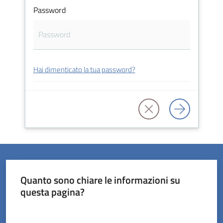
Password
Orari
uffici
Hai dimenticato la tua password?
Segnalazioni
Tutti
gli
argomenti
Seguici
Quanto sono chiare le informazioni su
su
questa pagina?
Valuta da 1 a 5 stelle